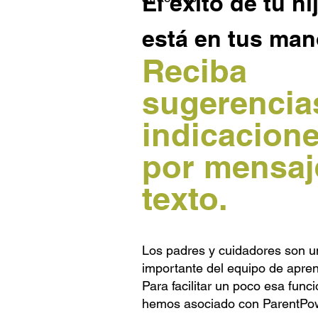
El éxito de tu hi
está en tus man
Reciba
sugerencia
indicacion
por mensaj
texto.
Los padres y cuidadores son u
importante del equipo de apren
Para facilitar un poco esa func
hemos asociado con ParentPo