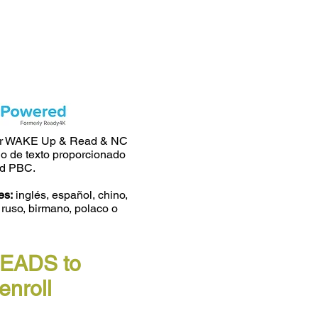
or WAKE Up & Read & NC
 de texto proporcionado
ed PBC.
es:
inglés, español, chino,
 ruso, birmano, polaco o
READS to
enroll