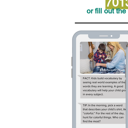
701
or fill out th