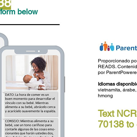
38
e form below
Proporcionado p
READS. Contenido
por ParentPower
Idiomas disponibl
vietnamita, árabe,
hmong
Text NC
70138 to 