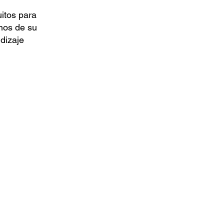
itos para
nos de su
dizaje
s de texto para ayudarlo a participar y crecer con su hi